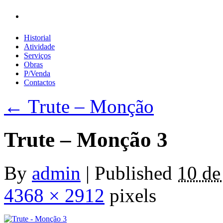
Início
Historial
Atividade
Serviços
Obras
P/Venda
Contactos
←
Trute – Monção
Trute – Monção 3
By
admin
|
Published
10 de
4368 × 2912
pixels