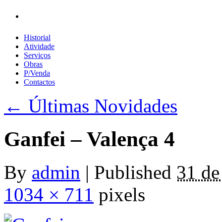
Início
Historial
Atividade
Serviços
Obras
P/Venda
Contactos
←
Últimas Novidades
Ganfei – Valença 4
By
admin
|
Published
31 de
1034 × 711
pixels