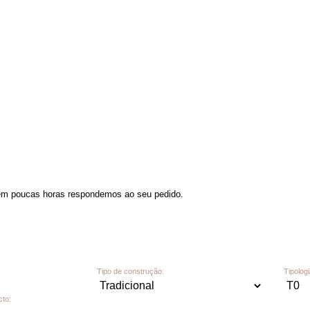
 em poucas horas respondemos ao seu pedido.
Tipo de construção:
Tipologi
cto: